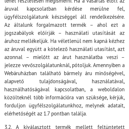
lehet részletesen megismerni. Ha a vásárlás előtt az
áruval kapcsolatban kérdése merülne fel,
ügyfélszolgálatunk készséggel áll rendelkezésére.
Az általunk forgalmazott termék – ahol ezt a
jogszabályok előírják – használati utasítását az
áruhoz mellékeljük. Ha véletlenül nem kapná kézhez
az áruval együtt a kötelező használati utasítást, azt
azonnal – mielőtt az árut használatba veszi –
jelezze vevőszolgálatunknál, pótoljuk. Amennyiben a
Webáruházban található bármely áru minőségével,
alapvető tulajdonságával, használatával,
használhatóságával kapcsolatban, a weboldalon
közölteknél több információra van szüksége, kérjük,
forduljon ügyfélszolgálatunkhoz, melynek adatait,
elérhetőségét az 1.7 pontban találja.
3.2. A kiválasztott termék mellett feltüntetett