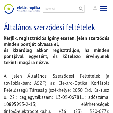
Általános szerződési feltételek
Kérjük, regisztrációs igény esetén, jelen szerződés
minden pontját olvassa el,
és kizárólag akkor regisztráljon, ha minden
pontjával egyetért, és kötelező érvényűnek
tekinti magára nézve.
A jelen Általános Szerződési Feltételek (a
továbbiakban: ÁSZF) az Elektro-Optika Korlátolt
Felelősségű Társaság (székhelye: 2030 Érd, Kaktusz
u. 22.; cégjegyzékszám: 13-09-067811; adószáma:
10895993-2-13; elérhetőségek
(info@elektrooptika.hu, +36 (23) 520-077);