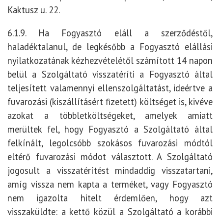
Kaktusz u. 22.
6.1.9. Ha Fogyasztó eláll a szerződéstől,
haladéktalanul, de legkésőbb a Fogyasztó elállási
nyilatkozatának kézhezvételétől számított 14 napon
belül a Szolgáltató visszatéríti a Fogyasztó által
teljesített valamennyi ellenszolgáltatást, ideértve a
fuvarozási (kiszállításért fizetett) költséget is, kivéve
azokat a többletköltségeket, amelyek amiatt
merültek fel, hogy Fogyasztó a Szolgáltató által
felkínált, legolcsóbb szokásos fuvarozási módtól
eltérő fuvarozási módot választott. A Szolgáltató
jogosult a visszatérítést mindaddig visszatartani,
amíg vissza nem kapta a terméket, vagy Fogyasztó
nem igazolta hitelt érdemlően, hogy azt
visszaküldte: a kettő közül a Szolgáltató a korábbi