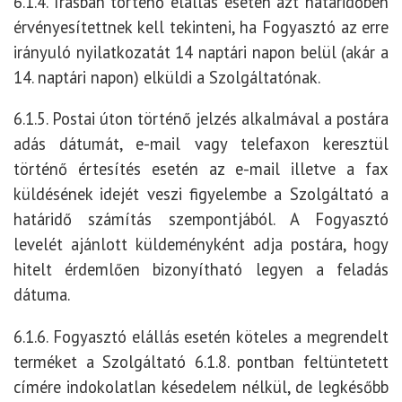
6.1.4. Írásban történő elállás esetén azt határidőben
érvényesítettnek kell tekinteni, ha Fogyasztó az erre
irányuló nyilatkozatát 14 naptári napon belül (akár a
14. naptári napon) elküldi a Szolgáltatónak.
6.1.5. Postai úton történő jelzés alkalmával a postára
adás dátumát, e-mail vagy telefaxon keresztül
történő értesítés esetén az e-mail illetve a fax
küldésének idejét veszi figyelembe a Szolgáltató a
határidő számítás szempontjából. A Fogyasztó
levelét ajánlott küldeményként adja postára, hogy
hitelt érdemlően bizonyítható legyen a feladás
dátuma.
6.1.6. Fogyasztó elállás esetén köteles a megrendelt
terméket a Szolgáltató 6.1.8. pontban feltüntetett
címére indokolatlan késedelem nélkül, de legkésőbb