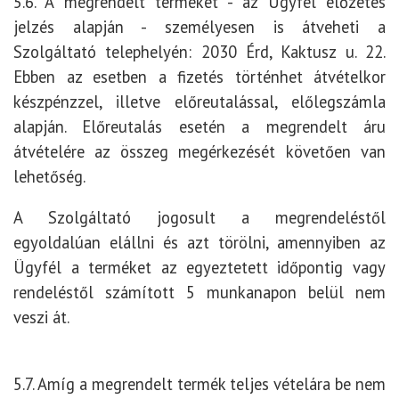
5.6. A megrendelt terméket - az Ügyfél előzetes
jelzés alapján - személyesen is átveheti a
Szolgáltató telephelyén: 2030 Érd, Kaktusz u. 22.
Ebben az esetben a fizetés történhet átvételkor
készpénzzel, illetve előreutalással, előlegszámla
alapján. Előreutalás esetén a megrendelt áru
átvételére az összeg megérkezését követően van
lehetőség.
A Szolgáltató jogosult a megrendeléstől
egyoldalúan elállni és azt törölni, amennyiben az
Ügyfél a terméket az egyeztetett időpontig vagy
rendeléstől számított 5 munkanapon belül nem
veszi át.
5.7. Amíg a megrendelt termék teljes vételára be nem