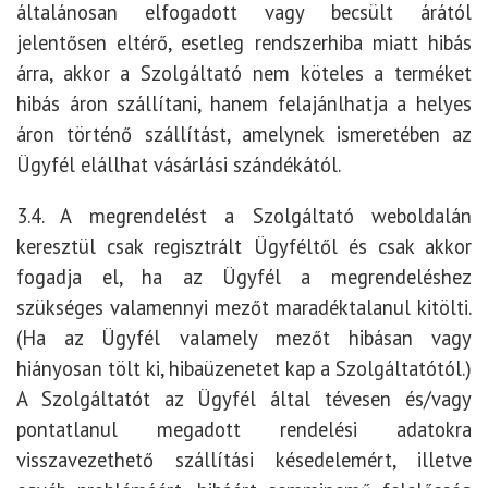
általánosan elfogadott vagy becsült árától
jelentősen eltérő, esetleg rendszerhiba miatt hibás
árra, akkor a Szolgáltató nem köteles a terméket
hibás áron szállítani, hanem felajánlhatja a helyes
áron történő szállítást, amelynek ismeretében az
Ügyfél elállhat vásárlási szándékától.
3.4. A megrendelést a Szolgáltató weboldalán
keresztül csak regisztrált Ügyféltől és csak akkor
fogadja el, ha az Ügyfél a megrendeléshez
szükséges valamennyi mezőt maradéktalanul kitölti.
(Ha az Ügyfél valamely mezőt hibásan vagy
hiányosan tölt ki, hibaüzenetet kap a Szolgáltatótól.)
A Szolgáltatót az Ügyfél által tévesen és/vagy
pontatlanul megadott rendelési adatokra
visszavezethető szállítási késedelemért, illetve