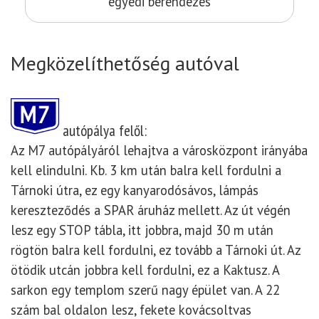
egyedi berendezés
Megközelíthetőség autóval
autópálya felől:
Az M7 autópályáról lehajtva a városközpont irányába
kell elindulni. Kb. 3 km után balra kell fordulni a
Tárnoki útra, ez egy kanyarodósávos, lámpás
kereszteződés a SPAR áruház mellett. Az út végén
lesz egy STOP tábla, itt jobbra, majd 30 m után
rögtön balra kell fordulni, ez tovább a Tárnoki út. Az
ötödik utcán jobbra kell fordulni, ez a Kaktusz. A
sarkon egy templom szerű nagy épület van. A 22
szám bal oldalon lesz, fekete kovácsoltvas