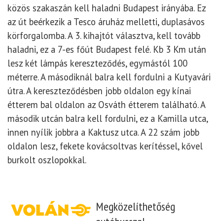
közös szakaszán kell haladni Budapest irányába. Ez
az út beérkezik a Tesco áruház melletti, duplasávos
körforgalomba. A 3. kihajtót választva, kell tovább
haladni, ez a 7-es főút Budapest felé. Kb 3 Km után
lesz két lámpás kereszteződés, egymástól 100
méterre. A másodiknál balra kell fordulni a Kutyavári
útra. A kereszteződésben jobb oldalon egy kínai
étterem bal oldalon az Osváth étterem található. A
második utcán balra kell fordulni, ez a Kamilla utca,
innen nyílik jobbra a Kaktusz utca. A 22 szám jobb
oldalon lesz, fekete kovácsoltvas kerítéssel, kővel
burkolt oszlopokkal.
Megközelíthetőség