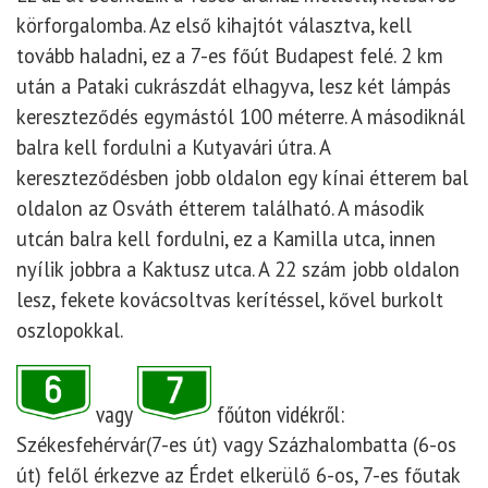
körforgalomba. Az első kihajtót választva, kell
tovább haladni, ez a 7-es főút Budapest felé. 2 km
után a Pataki cukrászdát elhagyva, lesz két lámpás
kereszteződés egymástól 100 méterre. A másodiknál
balra kell fordulni a Kutyavári útra. A
kereszteződésben jobb oldalon egy kínai étterem bal
oldalon az Osváth étterem található. A második
utcán balra kell fordulni, ez a Kamilla utca, innen
nyílik jobbra a Kaktusz utca. A 22 szám jobb oldalon
lesz, fekete kovácsoltvas kerítéssel, kővel burkolt
oszlopokkal.
vagy
főúton vidékről:
Székesfehérvár(7-es út) vagy Százhalombatta (6-os
út) felől érkezve az Érdet elkerülő 6-os, 7-es főutak