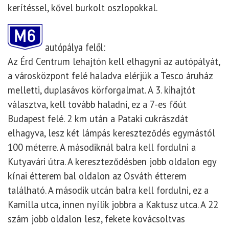
kerítéssel, kővel burkolt oszlopokkal.
autópálya felől:
Az Érd Centrum lehajtón kell elhagyni az autópályát,
a városközpont felé haladva elérjük a Tesco áruház
melletti, duplasávos körforgalmat. A 3. kihajtót
választva, kell tovább haladni, ez a 7-es főút
Budapest felé. 2 km után a Pataki cukrászdát
elhagyva, lesz két lámpás kereszteződés egymástól
100 méterre. A másodiknál balra kell fordulni a
Kutyavári útra. A kereszteződésben jobb oldalon egy
kínai étterem bal oldalon az Osváth étterem
található. A második utcán balra kell fordulni, ez a
Kamilla utca, innen nyílik jobbra a Kaktusz utca. A 22
szám jobb oldalon lesz, fekete kovácsoltvas