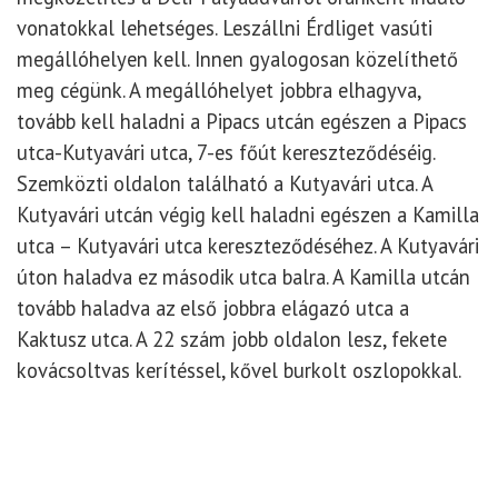
vonatokkal lehetséges. Leszállni Érdliget vasúti
megállóhelyen kell. Innen gyalogosan közelíthető
meg cégünk. A megállóhelyet jobbra elhagyva,
tovább kell haladni a Pipacs utcán egészen a Pipacs
utca-Kutyavári utca, 7-es főút kereszteződéséig.
Szemközti oldalon található a Kutyavári utca. A
Kutyavári utcán végig kell haladni egészen a Kamilla
utca – Kutyavári utca kereszteződéséhez. A Kutyavári
úton haladva ez második utca balra. A Kamilla utcán
tovább haladva az első jobbra elágazó utca a
Kaktusz utca. A 22 szám jobb oldalon lesz, fekete
kovácsoltvas kerítéssel, kővel burkolt oszlopokkal.