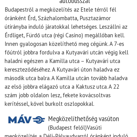
autóbusszal
Budapestről a megközelítés az Etele térről fél
óránként Érd, Százhalombatta, Pusztazámor
útirányba induló járatokkal lehetséges. Leszállni az
Érdliget, Fürdő utca (régi Casino) megállóban kell.
Innen gyalogosan közelíthető meg cégünk. A 7-es
főútról jobbra fordulva a Kutyavári utcán végig kell
haladni egészen a Kamilla utca – Kutyavári utca
kereszteződéséhez. A Kutyavári úton haladva ez
második utca balra. A Kamilla utcán tovább haladva
az első jobbra elágazó utca a Kaktusz utca. A 22
szám jobb oldalon lesz, fekete kovácsoltvas
kerítéssel, kővel burkolt oszlopokkal.
Megközelíthetőség vasúton
(Budapest felől)Vasúti
megközelítés a Déli-Pályaudvarról óránként induló