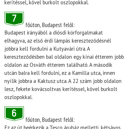
kerítéssel, kővel burkolt oszlopokkal.
főúton, Budapest felől:
Budapest irányából a diósdi körforgalmakat
elhagyva, az első érdi lámpás kereszteződésnél
jobbra kell fordulni a Kutyavári útra. A
kereszteződésben bal oldalon egy kínai étterem jobb
oldalon az Osváth étterem található. A második
utcán balra kell fordulni, ez a Kamilla utca, innen
nyílik jobbra a Kaktusz utca. A 22 szám jobb oldalon
lesz, fekete kovácsoltvas kerítéssel, kővel burkolt
oszlopokkal.
főúton, Budapest felől:
Ez az út beérkezik a Tesco áruház melletti, kétsávos