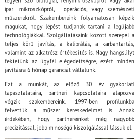
legyen szó biológiai, fénymikroszkópról vagy akár
ipari mikroszkópról, operációs, vagy szemészeti
műszerekről. Szakembereink folyamatosan képzik
magukat, hogy lépést tudjanak tartani a legújabb
technológiákkal. Szolgáltatásaink között szerepel a
teljes körű javítás, a kalibrálás, a karbantartás,
valamint az alkatrész értékesítés is. Nagy hangsúlyt
fektetünk az ügyfél elégedettségre, ezért minden
javításra 6 hónap garanciát vállalunk.
Ezt a munkát, az előző 30 év gyakorlati
tapasztalataira, partneri kapcsolataira alapozva
végzik szakembereink. 1997-ben profilunkba
felvettük a műszer kereskedelmet is. Annak
érdekében, hogy partnereinket még nagyobb
precizitással, jobb minőségű kiszolgálással lássuk el.