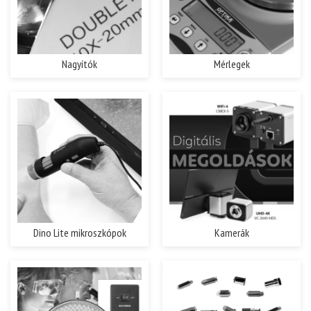
Nagyítók
Mérlegek
Dino Lite mikroszkópok
Kamerák