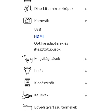
Dino Lite mikroszkópok
Kamerák
USB
HDMI
Optikai adapterek és
illesztőtubusok
Megvilágítások
Izzók
Kiegészítők
Kellékek
Egyedi gyártású termékek