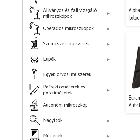
Alpha
Állványos és fali vizsgáló
mikroszkópok
kolp
Operációs mikroszkópok
Szemészeti műszerek
Lupék
Egyéb orvosi műszerek
Refraktométerek és
polariméterek
Eurom
Auto
Autonóm mikroszkóp
Nagyítók
Mérlegek