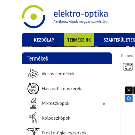
KEZDŐLAP
TERMÉKEINK
SZAKTERÜLETE
Kamerá
Termékek
Akciós termékek
Használt műszerek
Mikroszkópok
Kolposzkópok
Proktológiai eszközök