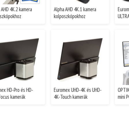
 AHD 4K.2 kamera
Alpha AHD 4K.1 kamera
Eurom
oszkópokhoz
kolposzkópokhoz
ULTRA
ex HD-Pro és HD-
Euromex UHD-4K és UHD-
OPTIK
focus kamerák
4K-Touch kamerák
mini P