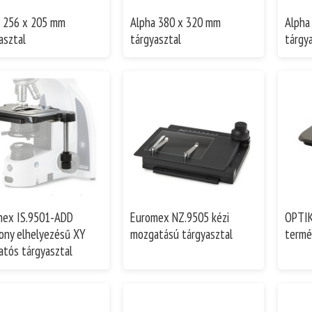
a 256 x 205 mm
Alpha 380 x 320 mm
Alpha
asztal
tárgyasztal
tárgy
mex IS.9501-ADD
Euromex NZ.9505 kézi
OPTIK
ony elhelyezésű XY
mozgatású tárgyasztal
termé
tós tárgyasztal