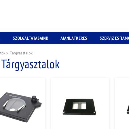
K
SZOLGÁLTATÁSAINK
AJÁNLATKÉRÉS
SZERVIZ ÉS TÁ
ítők
>
Tárgyasztalok
Tárgyasztalok