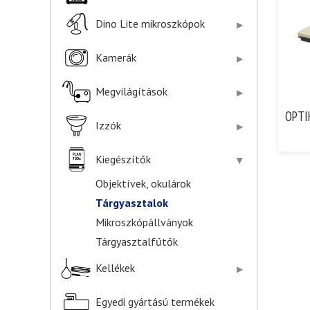
Dino Lite mikroszkópok
Kamerák
Megvilágítások
OPTIK
Izzók
Kiegészítők
Objektívek, okulárok
Tárgyasztalok
Mikroszkópállványok
Tárgyasztalfűtők
Kellékek
Egyedi gyártású termékek