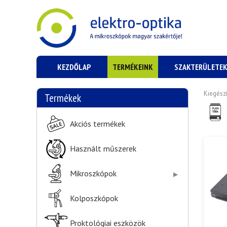
KEZDŐLAP
TERMÉKEINK
SZAKTERÜLETE
Kiegész
Termékek
Akciós termékek
Használt műszerek
Mikroszkópok
Kolposzkópok
Proktológiai eszközök