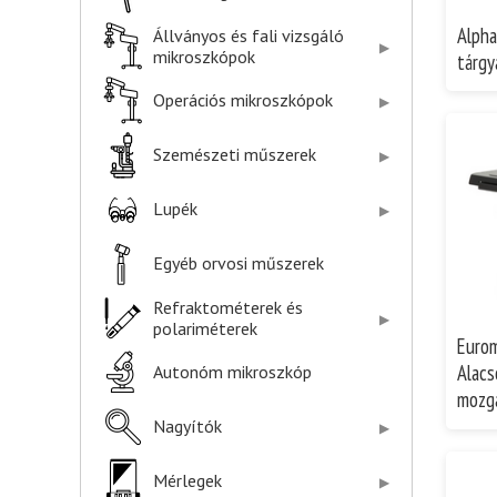
Alph
Állványos és fali vizsgáló
mikroszkópok
tárgy
Operációs mikroszkópok
Szemészeti műszerek
Lupék
Egyéb orvosi műszerek
Refraktométerek és
polariméterek
Euro
Alacs
Autonóm mikroszkóp
mozga
Nagyítók
Mérlegek