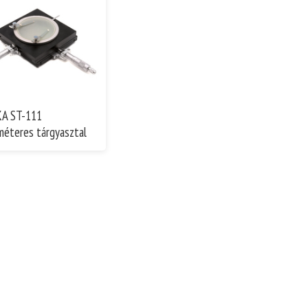
A ST-111
méteres tárgyasztal