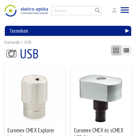
Termékek
Kamerák
>
USB
USB
Euromex CMEX Explorer
Euromex CMEX és sCMEX