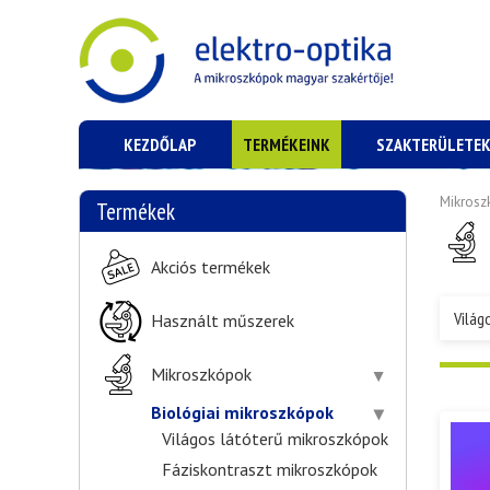
KEZDŐLAP
TERMÉKEINK
SZAKTERÜLETE
Mikrosz
Termékek
Akciós termékek
Világ
Használt műszerek
Mikroszkópok
Biológiai mikroszkópok
Világos látóterű mikroszkópok
Fáziskontraszt mikroszkópok