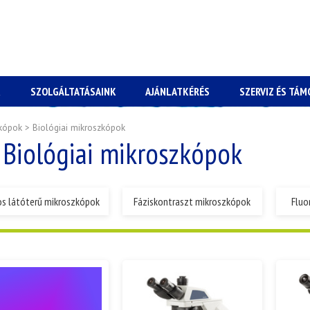
K
SZOLGÁLTATÁSAINK
AJÁNLATKÉRÉS
SZERVIZ ÉS TÁ
kópok
>
Biológiai mikroszkópok
Biológiai mikroszkópok
os látóterű mikroszkópok
Fáziskontraszt mikroszkópok
Fluo