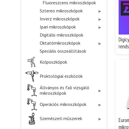
Fluoreszcens mikroszkópok
Sztereo mikroszkópok
Inverz mikroszkópok
Ipari mikroszkópok
Digitális mikroszkópok
Digicy
Oktatómikroszkópok
rends
Speciális összeállítások
Kolposzkópok
Proktológiai eszközök
Állványos és fali vizsgáló
mikroszkópok
Operációs mikroszkópok
Szemészeti műszerek
Eurom
mikro