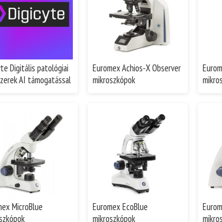
te Digitális patológiai
Euromex Achios-X Observer
Eurom
zerek AI támogatással
mikroszkópok
mikro
ex MicroBlue
Euromex EcoBlue
Eurom
szkópok
mikroszkópok
mikro