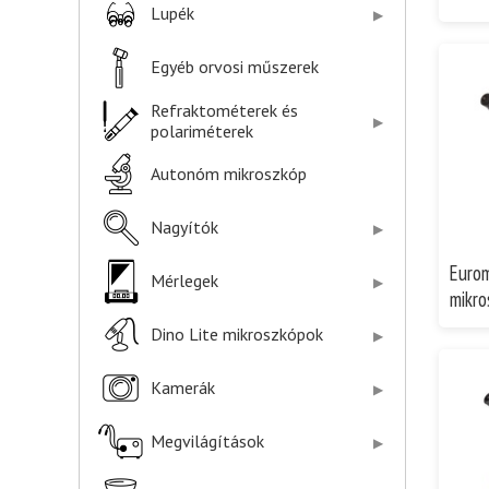
Lupék
Egyéb orvosi műszerek
Refraktométerek és
polariméterek
Autonóm mikroszkóp
Nagyítók
Euro
Mérlegek
mikro
Dino Lite mikroszkópok
Kamerák
Megvilágítások