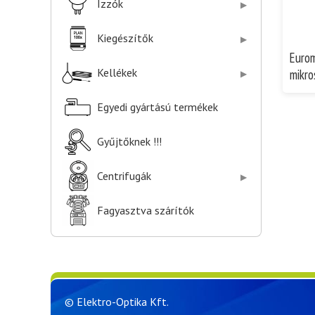
Izzók
Kiegészítők
Euro
Kellékek
mikro
Egyedi gyártású termékek
Gyűjtőknek !!!
Centrifugák
Fagyasztva szárítók
© Elektro-Optika Kft.