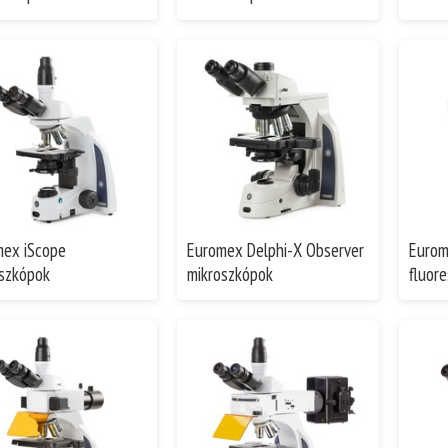
mex iScope
Euromex Delphi-X Observer
Eurom
szkópok
mikroszkópok
fluor