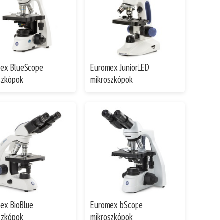
ex BlueScope
Euromex JuniorLED
szkópok
mikroszkópok
ex BioBlue
Euromex bScope
szkópok
mikroszkópok