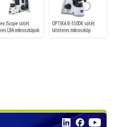
ex iScope sötét
OPTIKA B-510DK sötét
eres LBA mikroszkópok
látóteres mikroszkóp