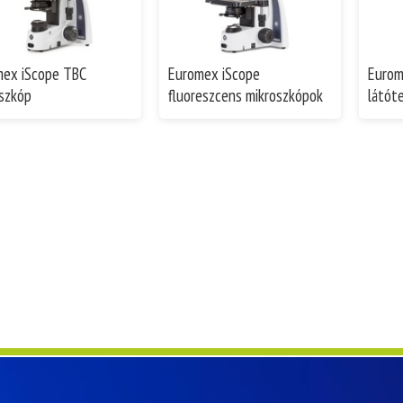
mex iScope TBC
Euromex iScope
Eurom
szkóp
fluoreszcens mikroszkópok
látót