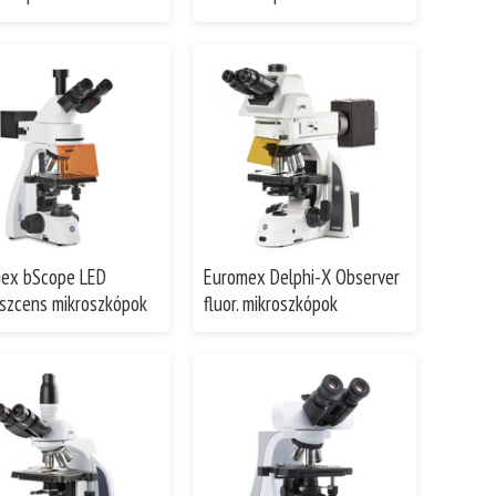
ex bScope LED
Euromex Delphi-X Observer
eszcens mikroszkópok
fluor. mikroszkópok