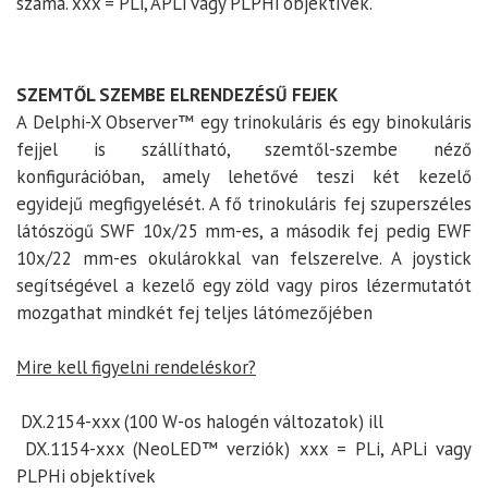
száma. xxx = PLi, APLi vagy PLPHi objektívek.
SZEMTŐL SZEMBE ELRENDEZÉSŰ FEJEK
A Delphi-X Observer™ egy trinokuláris és egy binokuláris
fejjel is szállítható, szemtől-szembe néző
konfigurációban, amely lehetővé teszi két kezelő
egyidejű megfigyelését. A fő trinokuláris fej szuperszéles
látószögű SWF 10x/25 mm-es, a második fej pedig EWF
10x/22 mm-es okulárokkal van felszerelve. A joystick
segítségével a kezelő egy zöld vagy piros lézermutatót
mozgathat mindkét fej teljes látómezőjében
Mire kell figyelni rendeléskor?
DX.2154-xxx (100 W-os halogén változatok) ill
DX.1154-xxx (NeoLED™ verziók) xxx = PLi, APLi vagy
PLPHi objektívek