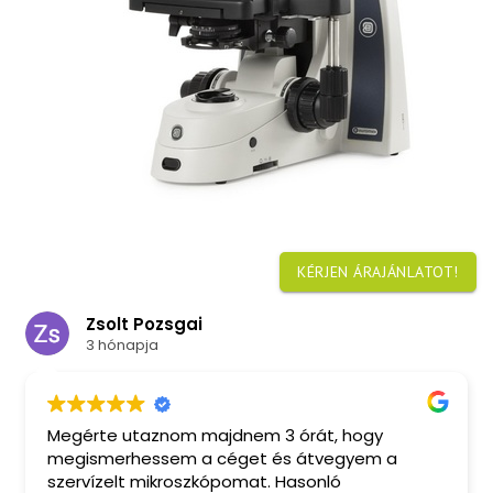
KÉRJEN ÁRAJÁNLATOT!
Zsolt Pozsgai
3 hónapja
Megérte utaznom majdnem 3 órát, hogy
M
megismerhessem a céget és átvegyem a
a
szervízelt mikroszkópomat. Hasonló
sz