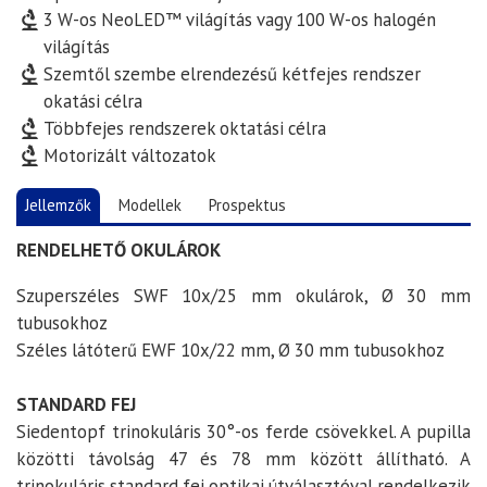
3 W-os NeoLED™ világítás vagy 100 W-os halogén
világítás
Szemtől szembe elrendezésű kétfejes rendszer
okatási célra
Többfejes rendszerek oktatási célra
Motorizált változatok
Jellemzők
Modellek
Prospektus
RENDELHETŐ OKULÁROK
Szuperszéles SWF 10x/25 mm okulárok, Ø 30 mm
tubusokhoz
Széles látóterű EWF 10x/22 mm, Ø 30 mm tubusokhoz
STANDARD FEJ
Siedentopf trinokuláris 30°-os ferde csövekkel. A pupilla
közötti távolság 47 és 78 mm között állítható. A
trinokuláris standard fej optikai útválasztóval rendelkezik