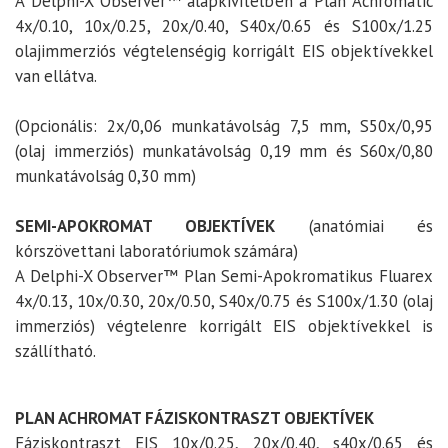
A Delphi-X Observer™ alapkivitelben a Plan Achromatic
4x/0.10, 10x/0.25, 20x/0.40, S40x/0.65 és S100x/1.25
olajimmerziós végtelenségig korrigált EIS objektívekkel
van ellátva.
(Opcionális: 2x/0,06 munkatávolság 7,5 mm, S50x/0,95
(olaj immerziós) munkatávolság 0,19 mm és S60x/0,80
munkatávolság 0,30 mm)
SEMI-APOKROMAT OBJEKTÍVEK
(anatómiai és
kórszövettani laboratóriumok számára)
A Delphi-X Observer™ Plan Semi-Apokromatikus Fluarex
4x/0.13, 10x/0.30, 20x/0.50, S40x/0.75 és S100x/1.30 (olaj
immerziós) végtelenre korrigált EIS objektívekkel is
szállítható.
PLAN ACHROMAT
FÁZISKONTRASZT
OBJEKTÍVEK
Fáziskontraszt EIS 10x/0.25, 20x/0.40, s40x/0.65 és