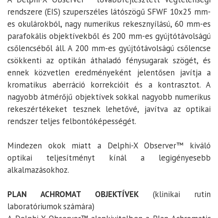
rendszere (EIS) szuperszéles látószögű SFWF 10x25 mm-
es okulárokból, nagy numerikus rekesznyílású, 60 mm-es
parafokális objektívekből és 200 mm-es gyújtótávolságú
csőlencséből áll. A 200 mm-es gyújtótávolságú csőlencse
csökkenti az optikán áthaladó fénysugarak szögét, és
ennek közvetlen eredményeként jelentősen javítja a
kromatikus aberráció korrekcióit és a kontrasztot. A
nagyobb átmérőjű objektívek sokkal nagyobb numerikus
rekeszértékeket tesznek lehetővé, javítva az optikai
rendszer teljes felbontóképességét.
Mindezen okok miatt a Delphi-X Observer™ kiváló
optikai teljesítményt kínál a legigényesebb
alkalmazásokhoz.
PLAN ACHROMAT OBJEKTÍVEK
(klinikai rutin
laboratóriumok számára)