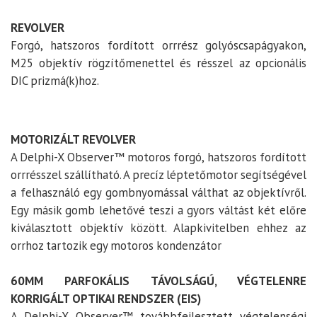
REVOLVER
Forgó, hatszoros fordított orrrész golyóscsapágyakon,
M25 objektív rögzítőmenettel és résszel az opcionális
DIC prizmá(k)hoz.
MOTORIZÁLT REVOLVER
A Delphi-X Observer™ motoros forgó, hatszoros fordított
orrrésszel szállítható. A precíz léptetőmotor segítségével
a felhasználó egy gombnyomással válthat az objektívről.
Egy másik gomb lehetővé teszi a gyors váltást két előre
kiválasztott objektív között. Alapkivitelben ehhez az
orrhoz tartozik egy motoros kondenzátor
60MM PARFOKÁLIS TÁVOLSÁGÚ, VÉGTELENRE
KORRIGÁLT OPTIKAI RENDSZER (EIS)
A Delphi-X Observer™ továbbfejlesztett végtelenségi