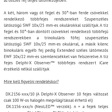
az összes fej teljes látómezőjében.
A két, három vagy öt fejjel és 30°-ban ferde csövekkel
rendelkező többfejes rendszereket Szuperszéles
látószögű SWF 10x/25 mm-es okulárokkal szállítjuk. A tíz
fejjel és 30°-ban döntött csövekkel rendelkező többfejű
rendszerekben a trinokuláris főfej szuperszéles
látószögű SWF 10x/25 mm-es okulárral, a másik kilenc
binokuláris egyéb fej pedig Extended széles látómezős
EWF 10x/22 mm-es szemlencsékkel van felszerelve. A tíz
fejes Delphi-X Observer™ többfejes rendszert iCare
érzékelő nélkül szállítjuk
Mire kell figyelni rendeléskor?
DX.2156-xxx/10 (A Delphi-X Observer 10 fejes változat
csak 100 W-os halogén megvilágítással érhető el)
DX.1156-xxx/n (NeoLED™ verziók). n = a fejek teljes