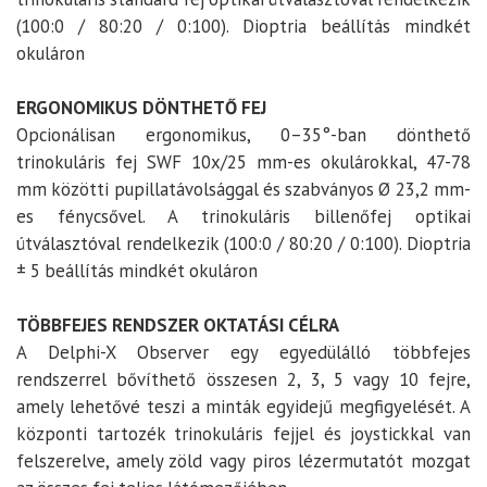
(100:0 / 80:20 / 0:100). Dioptria beállítás mindkét
okuláron
ERGONOMIKUS DÖNTHETŐ FEJ
Opcionálisan ergonomikus, 0–35°-ban dönthető
trinokuláris fej SWF 10x/25 mm-es okulárokkal, 47-78
mm közötti pupillatávolsággal és szabványos Ø 23,2 mm-
es fénycsővel. A trinokuláris billenőfej optikai
útválasztóval rendelkezik (100:0 / 80:20 / 0:100). Dioptria
± 5 beállítás mindkét okuláron
TÖBBFEJES RENDSZER OKTATÁSI CÉLRA
A Delphi-X Observer egy egyedülálló többfejes
rendszerrel bővíthető összesen 2, 3, 5 vagy 10 fejre,
amely lehetővé teszi a minták egyidejű megfigyelését. A
központi tartozék trinokuláris fejjel és joystickkal van
felszerelve, amely zöld vagy piros lézermutatót mozgat