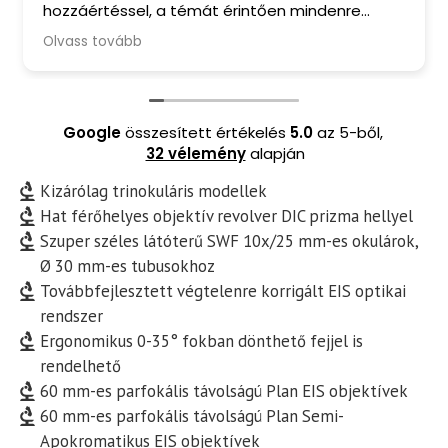
hozzáértéssel, a témát érintően mindenre
a
kiterjedő tanácsadással, barátságos
Olvass tovább
fogadtatással és finom kávéval ritkán
találkozom manapság. A mikroszkópomból
pedig valóban kihozták a maximumot. Csak
ajánlani tudom Őket.
Google
összesített értékelés
5.0
az 5-ből,
32 vélemény
alapján
Kizárólag trinokuláris modellek
Hat férőhelyes objektív revolver DIC prizma hellyel
Szuper széles látóterű SWF 10x/25 mm-es okulárok,
Ø 30 mm-es tubusokhoz
Továbbfejlesztett végtelenre korrigált EIS optikai
rendszer
Ergonomikus 0-35° fokban dönthető fejjel is
rendelhető
60 mm-es parfokális távolságú Plan EIS objektívek
60 mm-es parfokális távolságú Plan Semi-
Apokromatikus EIS objektívek