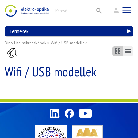
Termékek
Dino Lite mikroszkópok
>
Wifi / USB modellek
Wifi / USB modellek