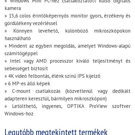
» Windows Mini PC-hez csatlakoztatott külső digitális
kamera
» 15,6 colos érintőképernyős monitor gyors, érzékeny és
gördülékeny vezérléssel
» Könnyen levehető, különböző mikroszkópokon
használható
» Mindent az egyben megoldás, amelyet Windows-alapú
számítógéppel
» Intel vagy AMD processzor kiváló teljesítményt és
sebességet biztosít
» 4K videó felbontás, élénk színű IPS kijelző
» 6 MP-es álló képek
» C-mount csatlakozás (közvetlenül vagy dedikált
adapteren keresztül, bármilyen mikroszkópon)
» Letölthető, ingyenes, OPTIKA ProView szoftver
Windows-hoz
Legutóbb megtekintett termékek