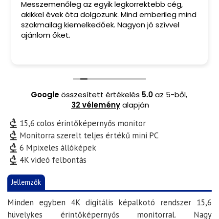
Messzemenőleg az egyik legkorrektebb cég,
akikkel évek óta dolgozunk. Mind emberileg mind
szakmailag kiemelkedőek. Nagyon jó szívvel
ajánlom őket.
Google
összesített értékelés
5.0
az 5-ből,
32 vélemény
alapján
15,6 colos érintőképernyős monitor
Monitorra szerelt teljes értékű mini PC
6 Mpixeles állóképek
4K videó felbontás
Jellemzők
Minden egyben 4K digitális képalkotó rendszer 15,6
hüvelykes érintőképernyős monitorral. Nagy