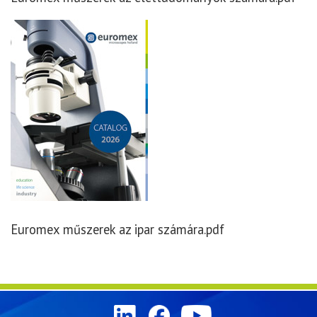
Euromex műszerek az ipar számára.pdf