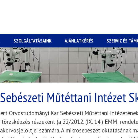
K
SZOLGÁLTATÁSAINK
AJÁNLATKÉRÉS
SZERVIZ ÉS TÁ
 Sebészeti Műtéttani Intézet S
t Orvostudományi Kar Sebészeti Műtéttani Intézetének 
 törzsképzés részeként (a 22/2012. (IX. 14.) EMMI rendel
akorvosjelöltjei számára. A mikrosebészet oktatásának m