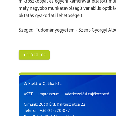
mikroszkóppal és egyéni kamerával ellátott mun
mely nagyobb munkatávolságú variábilis optikáv
oktatás gyakorlati lehetőségeit.
Szegedi Tudományegyetem - Szent-Györgyi Alber
⮜ ELŐZŐ HÍR
© Elektro-Optika Kft.
ÁSZF
Impresszum
Adatkezelési tájékoztató
Címünk: 2030 Érd, Kaktusz utca 22.
Telefon:
+36-23-520-077