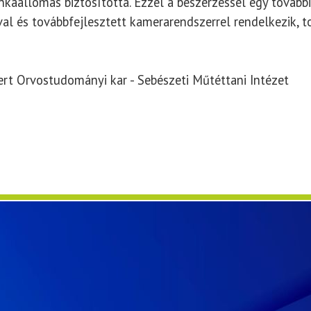
kaállomás biztosította. Ezzel a beszerzéssel egy tovább
al és továbbfejlesztett kamerarendszerrel rendelkezik, t
t Orvostudományi kar - Sebészeti Műtéttani Intézet