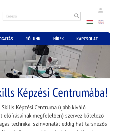
MOGATÁS
RÓLUNK
HÍREK
KAPCSOLAT
kills Képzési Centrumába!
Skills Képzési Centruma újabb kiváló
et előírásainak megfelelően) szervez kötelező
agas technikai színvonalát eddig hat társnézős