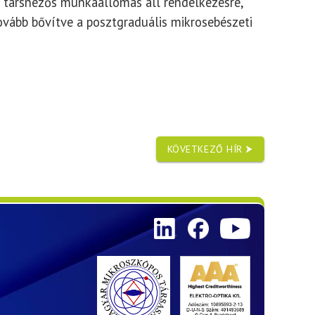
i társnézős munkaállomás áll rendelkezésre,
ovább bővítve a posztgraduális mikrosebészeti
KÖVETKEZŐ HÍR ⮞