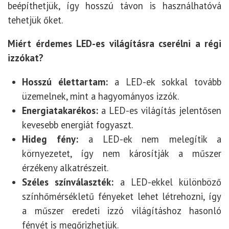
beépíthetjük, így hosszú távon is használhatóvá
tehetjük őket.
Miért érdemes LED-es világításra cserélni a régi
izzókat?
Hosszú élettartam:
a LED-ek sokkal tovább
üzemelnek, mint a hagyományos izzók.
Energiatakarékos:
a LED-es világítás jelentősen
kevesebb energiát fogyaszt.
Hideg fény:
a LED-ek nem melegítik a
környezetet, így nem károsítják a műszer
érzékeny alkatrészeit.
Széles színválaszték:
a LED-ekkel különböző
színhőmérsékletű fényeket lehet létrehozni, így
a műszer eredeti izzó világításhoz hasonló
fényét is megőrizhetjük.