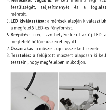
Méréseket végzünk:
le kell mérni a régi izzó
feszültségét, teljesítményét és a foglalat
méretét.
LED kiválasztása:
a mérések alapján kiválasztjuk
a megfelelő LED-es fényforrást.
Beépítés:
a régi izzó helyére kerül az új LED, a
megfelelő hűtőrendszerrel együtt
Összerakás:
a műszert újra össze kell szerelni.
Tesztelés:
a felújított műszert alaposan ki kell
tesztelni, hogy megfelelően működjön.