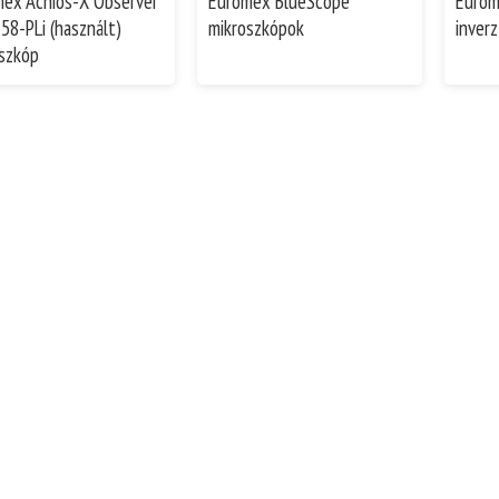
ex Achios-X Observer
Euromex BlueScope
Eurom
58-PLi (használt)
mikroszkópok
inver
szkóp