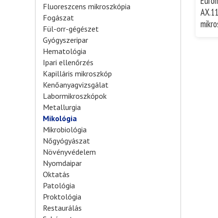
Eurom
Fluoreszcens mikroszkópia
AX.11
Fogászat
mikro
Fül-orr-gégészet
Gyógyszeripar
Hematológia
Ipari ellenőrzés
Kapilláris mikroszkóp
Kenőanyagvizsgálat
Labormikroszkópok
Metallurgia
Mikológia
Mikrobiológia
Nőgyógyászat
Növényvédelem
Nyomdaipar
Oktatás
Patológia
Proktológia
Restaurálás