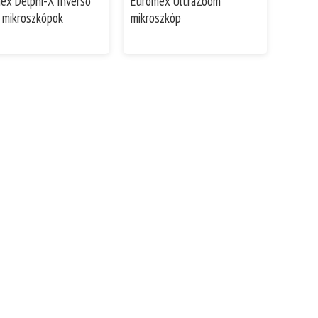
ex Delphi-X Inverso
Euromex UltraZoom
z mikroszkópok
mikroszkóp