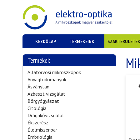
KEZDŐLAP
TERMÉKEINK
SZAKTERÜLETE
Mi
Termékek
Állatorvosi mikroszkópok
Anyagtudományok
Ásványtan
Azbeszt vizsgálat
Bőrgyógyászat
Citológia
Drágakővizsgálat
Ékszerész
Élelmiszeripar
Embriológia