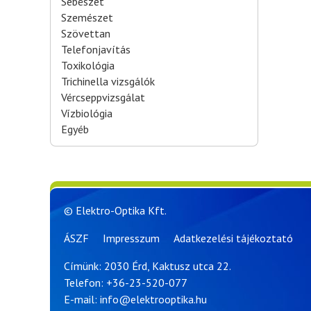
Sebészet
Szemészet
Szövettan
Telefonjavítás
Toxikológia
Trichinella vizsgálók
Vércseppvizsgálat
Vízbiológia
Egyéb
© Elektro-Optika Kft.
ÁSZF
Impresszum
Adatkezelési tájékoztató
Címünk: 2030 Érd, Kaktusz utca 22.
Telefon:
+36-23-520-077
E-mail:
info@elektrooptika.hu