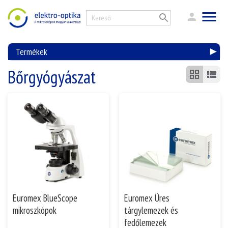
Termékek
Bőrgyógyászat
Euromex BlueScope
Euromex Üres
mikroszkópok
tárgylemezek és
fedőlemezek