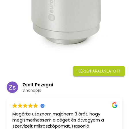
KÉRJEN ÁRAJÁNLATOT!
solt Pozsgai
Márt
 hónapja
5 hón
te utaznom majdnem 3 órát, hogy
Messzemen
merhessem a céget és átvegyem a
akikkel é
ízelt mikroszkópomat. Hasonló
szakmailag kiem