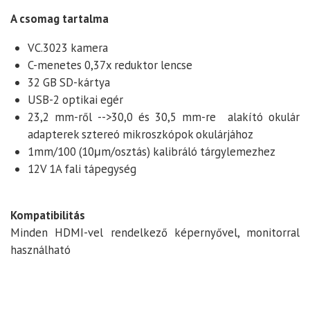
A csomag tartalma
VC.3023 kamera
C-menetes 0,37x reduktor lencse
32 GB SD-kártya
USB-2 optikai egér
23,2 mm-ről -->30,0 és 30,5 mm-re alakító okulár
adapterek sztereó mikroszkópok okulárjához
1mm/100 (10μm/osztás) kalibráló tárgylemezhez
12V 1A fali tápegység
Kompatibilitás
Minden HDMI-vel rendelkező képernyővel, monitorral
használható