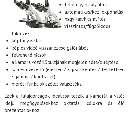
fehéregyensúly állítás
automatikus/kézi exponálás
nagyítás/kicsinyítés
vízszintes/függőleges
tükrözés
képfagyasztás
kép és videó visszanézése galériából
felvehető rácsok
a kamera vezérlőpultjának megjelenítése/elrejtése
kamera vezérlő (élesség / zajcsökkentés / telítettség
/ gamma / kontraszt)
mérési funkciók széles választéka
Ezek a tulajdonságok ideálissá teszik a kamerát a valós
idejű megfigyelésekhez oktatási célokra és élő
prezentációkhoz