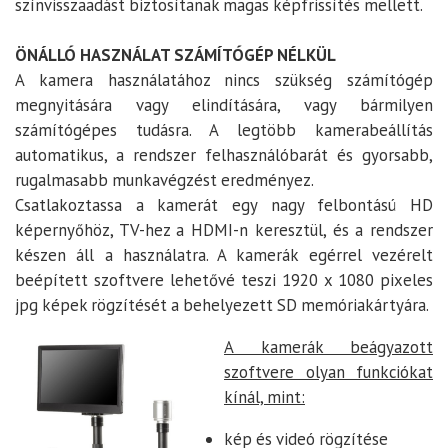
színvisszaadást biztosítanak magas képfrissítés mellett.
ÖNÁLLÓ HASZNÁLAT
SZÁMÍTÓGÉP
NÉLKÜL
A kamera használatához nincs szükség számítógép
megnyitására vagy elindítására, vagy bármilyen
számítógépes tudásra. A legtöbb kamerabeállítás
automatikus, a rendszer felhasználóbarát és gyorsabb,
rugalmasabb munkavégzést eredményez.
Csatlakoztassa a kamerát egy nagy felbontású HD
képernyőhöz, TV-hez a HDMI-n keresztül, és a rendszer
készen áll a használatra. A kamerák egérrel vezérelt
beépített szoftvere lehetővé teszi 1920 x 1080 pixeles
jpg képek rögzítését a behelyezett SD memóriakártyára.
A kamerák beágyazott
szoftvere olyan funkciókat
kínál, mint:
kép és videó rögzítése