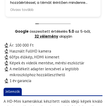
értéssel, a témát érintően mindenre
ajánlom ő
jedő tanácsadással, barátságos
s tovább
tatással és finom kávéval ritkán
kozom manapság. A mikroszkópomból
 valóban kihozták a maximumot. Csak
ani tudom Őket.
Google
összesített értékelés
5.0
az 5-ből,
32 vélemény
alapján
Ár: 100 000 Ft
Használt FullHD kamera
60fps élőkép, HDMI kimenet
Képek és videók mentése, mérési eszköztár
A mellékelt adapter lencsével a legtöbb
mikroszkóphoz hozzáilleszthető
1 év garancia
Jellemzők
A HD-Mini kamerákkal készített valós idejű képek kiváló