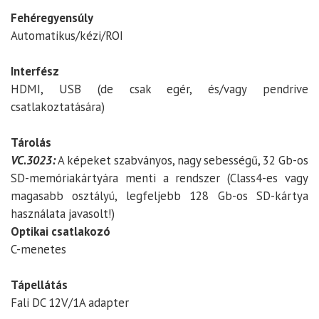
Fehéregyensúly
Automatikus/kézi/ROI
Interfész
HDMI, USB (de csak egér, és/vagy pendrive
csatlakoztatására)
Tárolás
VC.3023:
A képeket szabványos, nagy sebességű, 32 Gb-os
SD-memóriakártyára menti a rendszer (Class4-es vagy
magasabb osztályú, legfeljebb 128 Gb-os SD-kártya
használata javasolt!)
Optikai csatlakozó
C-menetes
Tápellátás
Fali DC 12V/1A adapter