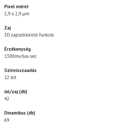
Pixel méret
2,9 x 2,9 μm
Zaj
3D zajcsökkentő funkció
Érzékenység
1300mv/lux-sec
Színvisszaadás
12 bit
Jel/zaj (db)
42
Dinamikus (db)
69