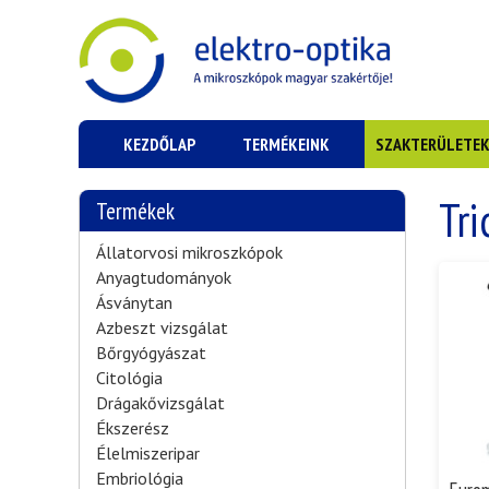
KEZDŐLAP
TERMÉKEINK
SZAKTERÜLETE
Tri
Termékek
Állatorvosi mikroszkópok
Anyagtudományok
Ásványtan
Azbeszt vizsgálat
Bőrgyógyászat
Citológia
Drágakővizsgálat
Ékszerész
Élelmiszeripar
Embriológia