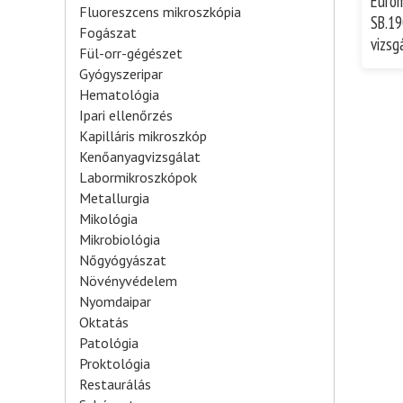
Euro
Fluoreszcens mikroszkópia
SB.19
Fogászat
vizsg
Fül-orr-gégészet
Gyógyszeripar
Hematológia
Ipari ellenőrzés
Kapilláris mikroszkóp
Kenőanyagvizsgálat
Labormikroszkópok
Metallurgia
Mikológia
Mikrobiológia
Nőgyógyászat
Növényvédelem
Nyomdaipar
Oktatás
Patológia
Proktológia
Restaurálás