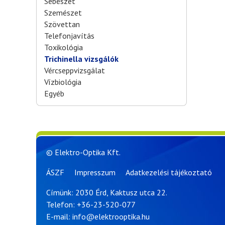
Sebészet
Szemészet
Szövettan
Telefonjavítás
Toxikológia
Trichinella vizsgálók
Vércseppvizsgálat
Vízbiológia
Egyéb
© Elektro-Optika Kft.
ÁSZF
Impresszum
Adatkezelési tájékoztató
Címünk: 2030 Érd, Kaktusz utca 22.
Telefon:
+36-23-520-077
E-mail:
info@elektrooptika.hu