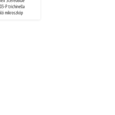
mex StereoBlue
03-P trichinella
áló mikroszkóp