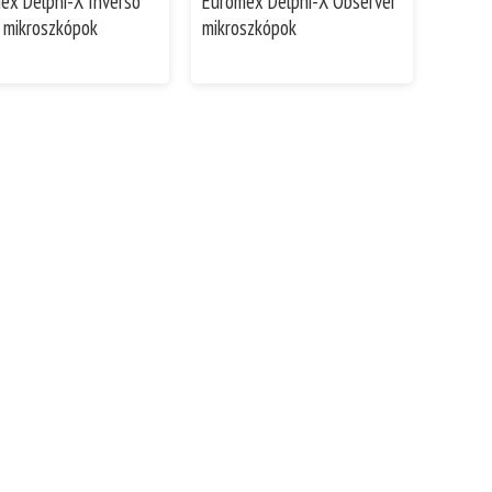
ex Delphi-X Inverso
Euromex Delphi-X Observer
z mikroszkópok
mikroszkópok