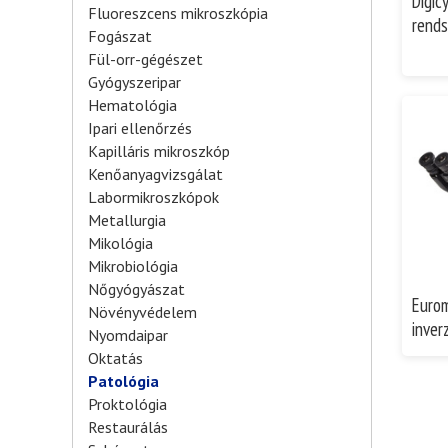
Digicy
Fluoreszcens mikroszkópia
rends
Fogászat
Fül-orr-gégészet
Gyógyszeripar
Hematológia
Ipari ellenőrzés
Kapilláris mikroszkóp
Kenőanyagvizsgálat
Labormikroszkópok
Metallurgia
Mikológia
Mikrobiológia
Nőgyógyászat
Eurom
Növényvédelem
inver
Nyomdaipar
Oktatás
Patológia
Proktológia
Restaurálás