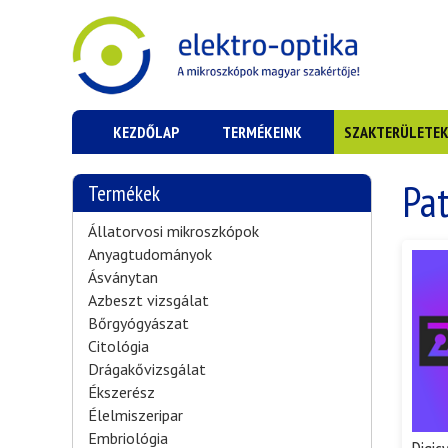
KEZDŐLAP
TERMÉKEINK
SZAKTERÜLETE
Pa
Termékek
Állatorvosi mikroszkópok
Anyagtudományok
Ásványtan
Azbeszt vizsgálat
Bőrgyógyászat
Citológia
Drágakővizsgálat
Ékszerész
Élelmiszeripar
Embriológia