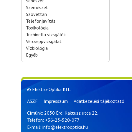
Sebészet
Szemészet
Szövettan
Telefonjavítás
Toxikológia
Trichinella vizsgálók
Vércseppvizsgálat
Vízbiológia
Egyéb
© Elektro-Optika Kft.
ÁSZF
Impresszum
Adatkezelési tájékoztató
Címünk: 2030 Érd, Kaktusz utca 22.
Telefon:
+36-23-520-077
E-mail:
info@elektrooptika.hu