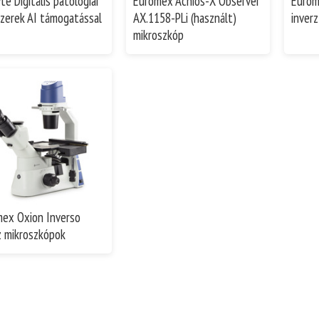
te Digitális patológiai
Euromex Achios-X Observer
Eurom
zerek AI támogatással
AX.1158-PLi (használt)
inver
mikroszkóp
ex Oxion Inverso
z mikroszkópok