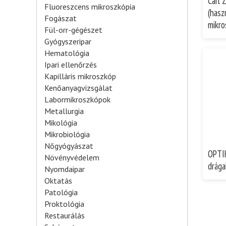
Carl 
Fluoreszcens mikroszkópia
(hasz
Fogászat
mikro
Fül-orr-gégészet
Gyógyszeripar
Hematológia
Ipari ellenőrzés
Kapilláris mikroszkóp
Kenőanyagvizsgálat
Labormikroszkópok
Metallurgia
Mikológia
Mikrobiológia
Nőgyógyászat
OPTI
Növényvédelem
drága
Nyomdaipar
Oktatás
Patológia
Proktológia
Restaurálás