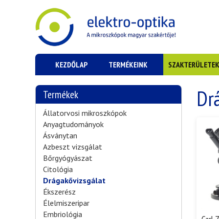
KEZDŐLAP
TERMÉKEINK
SZAKTERÜLETE
Dr
Termékek
Állatorvosi mikroszkópok
Anyagtudományok
Ásványtan
Azbeszt vizsgálat
Bőrgyógyászat
Citológia
Drágakővizsgálat
Ékszerész
Élelmiszeripar
Embriológia