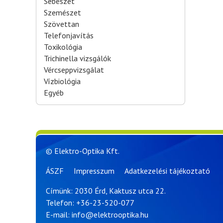
Sebészet
Szemészet
Szövettan
Telefonjavítás
Toxikológia
Trichinella vizsgálók
Vércseppvizsgálat
Vízbiológia
Egyéb
© Elektro-Optika Kft.
ÁSZF
Impresszum
Adatkezelési tájékoztató
Címünk: 2030 Érd, Kaktusz utca 22.
Telefon:
+36-23-520-077
E-mail:
info@elektrooptika.hu