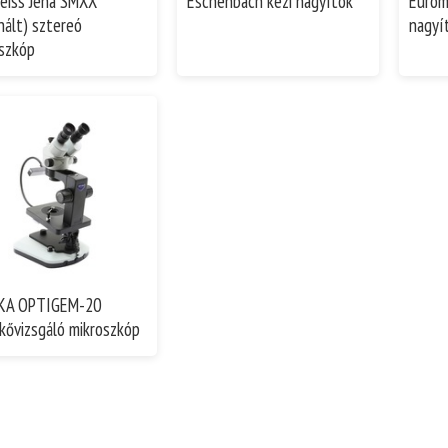
Zeiss Jena SMXX
Eschenbach kézi nagyítók
Eurom
nált) sztereó
nagyí
szkóp
KA OPTIGEM-20
kővizsgáló mikroszkóp