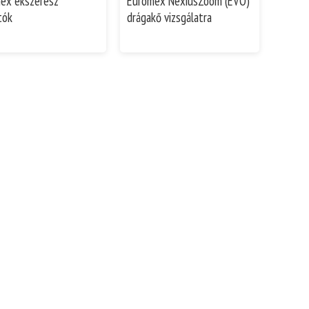
ex ékszerész
Euromex NexiusZoom (EVO)
tók
drágakő vizsgálatra