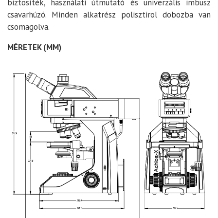
biztosíték, használati útmutató és univerzális imbusz
csavarhúzó. Minden alkatrész polisztirol dobozba van
csomagolva.
MÉRETEK (MM)