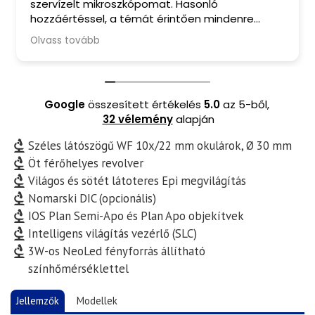
szervízelt mikroszkópomat. Hasonló
hozzáértéssel, a témát érintően mindenre
kiterjedő tanácsadással, barátságos
Olvass tovább
fogadtatással és finom kávéval ritkán
találkozom manapság. A mikroszkópomból
pedig valóban kihozták a maximumot. Csak
ajánlani tudom Őket.
Google
összesített értékelés
5.0
az 5-ből,
32 vélemény
alapján
Széles látószögű WF 10x/22 mm okulárok, Ø 30 mm
Öt férőhelyes revolver
Világos és sötét látoteres Epi megvilágítás
Nomarski DIC (opcionális)
IOS Plan Semi-Apo és Plan Apo objekítvek
Intelligens világítás vezérlő (SLC)
3W-os NeoLed fényforrás állítható
színhőmérséklettel
Jellemzők
Modellek