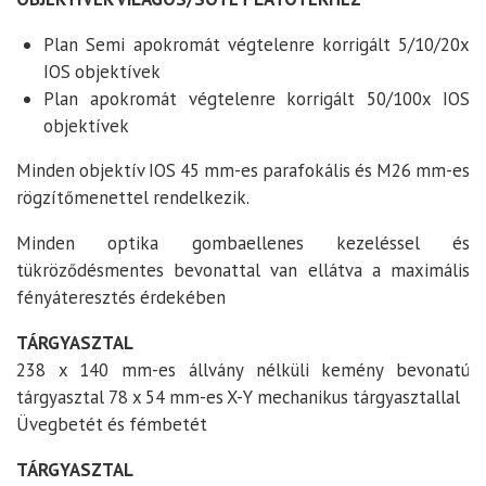
Plan Semi apokromát végtelenre korrigált 5/10/20x
IOS objektívek
Plan apokromát végtelenre korrigált 50/100x IOS
objektívek
Minden objektív IOS 45 mm-es parafokális és M26 mm-es
rögzítőmenettel rendelkezik.
Minden optika gombaellenes kezeléssel és
tükröződésmentes bevonattal van ellátva a maximális
fényáteresztés érdekében
TÁRGYASZTAL
238 x 140 mm-es állvány nélküli kemény bevonatú
tárgyasztal 78 x 54 mm-es X-Y mechanikus tárgyasztallal
Üvegbetét és fémbetét
TÁRGYASZTAL