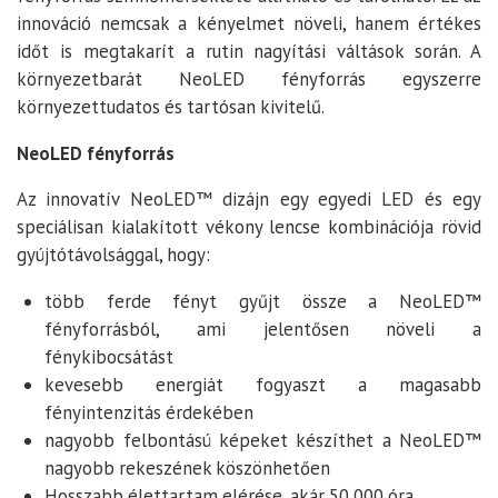
innováció nemcsak a kényelmet növeli, hanem értékes
időt is megtakarít a rutin nagyítási váltások során. A
környezetbarát NeoLED fényforrás egyszerre
környezettudatos és tartósan kivitelű.
NeoLED fényforrás
Az innovatív NeoLED™ dizájn egy egyedi LED és egy
speciálisan kialakított vékony lencse kombinációja rövid
gyújtótávolsággal, hogy:
több ferde fényt gyűjt össze a NeoLED™
fényforrásból, ami jelentősen növeli a
fénykibocsátást
kevesebb energiát fogyaszt a magasabb
fényintenzitás érdekében
nagyobb felbontású képeket készíthet a NeoLED™
nagyobb rekeszének köszönhetően
Hosszabb élettartam elérése, akár 50 000 óra