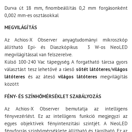
Durva út 18 mm, finombeállítás 0,2 mm forgásonként
0,002 mm-es osztásokkal
MEGVILÁGÍTÁS
Az Achios-X Observer anyagtudományi mikroszkóp
állítható Epi- és Diaszkópikus 3 W-os NeoLED
megvilágítással van felszerelve.
Külső 100-240 Vac tápegység.
A forgatható tárcsa gyors
választást tesz lehetővé a ráeső
sötét látóteres
/
világos
látóteres
és az áteső
világos látóteres
megvilágítás
között
FÉNY- ÉS SZÍNHŐMÉRSÉKLET SZABÁLYOZÁS
Az Achios-X Observer bemutatja az intelligens
fényvezérlést. Ez az intelligens funkció megjegyzi az
egyes objektívek fényintenzitási szintjét. A NeoLED
fényforrás színhőmérséklete állítható és tárolható. Ez az