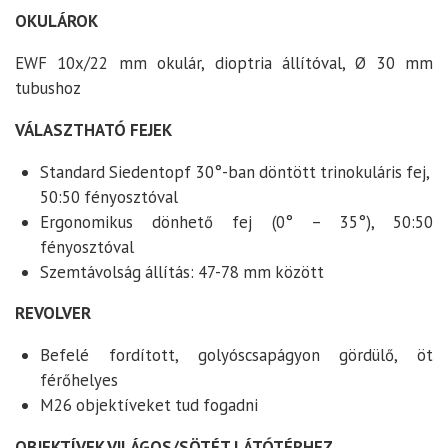
OKULÁROK
EWF 10x/22 mm okulár, dioptria állítóval,
Ø 30 mm
tubushoz
VÁLASZTHATÓ FEJEK
Standard Siedentopf 30°-ban döntött trinokuláris fej,
50:50 fényosztóval
Ergonomikus dönhető fej (0° – 35°), 50:50
fényosztóval
Szemtávolság állítás: 47-78 mm között
REVOLVER
Befelé fordított, golyóscsapágyon gördülő, öt
férőhelyes
M26 objektíveket tud fogadni
OBJEKTÍVEK VILÁGOS/SÖTÉT LÁTÓTÉRHEZ