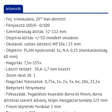
Jellemzők
- Fej: trinokuláris, 20°-ban döntött
-
Fényosztó 100/0 - 0/100
-
Szemtávolság állítás: 52-112 mm.
- Dioptria állítás: +/-5D mindkét okuláron
- Okulárok: széles látóterű WF10x / 23 mm
- Objektív: PLAN Apokromát 1x, N.A. 0,15 (munkatávolság:
60 mm).
- Nagyítás: 7,5x-135x
- Látott terület: 30,6-1,7 mm között
- Zoom ráció 18: 1
- Nagyítási fokozatok: 0,75x, 1x, 2x, 3x, 6x, 10x, 13,5x
- Beépített fényrekesz
- Fókuszálás: fogasléces koaxiális durva és finom, durva
állítóval szerelt állvány, teljes mozgástartomány 125 mm
- Finom léptetés fordulat 2 mm.