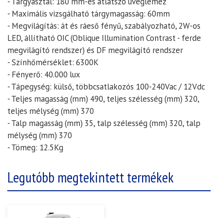
- Tárgyasztal: 180 mm-es átlátszó üveglemez
- Maximális vizsgálható tárgymagasság: 60mm
- Megvilágítás: át és ráeső fényű, szabályozható, 2W-os
LED, állítható OIC (Oblique Illumination Contrast - ferde
megvilágító rendszer) és DF megvilágító rendszer
- Színhőmérséklet: 6300K
- Fényerő: 40.000 lux
- Tápegység: külső, többcsatlakozós 100-240Vac / 12Vdc
- Teljes magasság (mm) 490, teljes szélesség (mm) 320,
teljes mélység (mm) 370
- Talp magasság (mm) 35, talp szélesség (mm) 320, talp
mélység (mm) 370
- Tömeg: 12.5Kg
Legutóbb megtekintett termékek