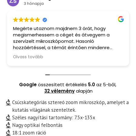
3 hónapja
Megérte utaznom majdnem 3 órát, hogy
megismerhessem a céget és átvegyem a
szervízelt mikroszkópomat. Hasonló
hozzáértéssel, a témát érintően mindenre
kiterjedő tanácsadással, barátságos
Olvass tovább
fogadtatással és finom kávéval ritkán
találkozom manapság. A mikroszkópomból
pedig valóban kihozták a maximumot. Csak
ajánlani tudom Őket.
Google
összesített értékelés
5.0
az 5-ből,
32 vélemény
alapján
Csúcskategóriás sztereó zoom mikroszkóp, amelyet a
kutatás világának szenteltek.
Széles nagyítási tartomány: 7.5x-135x
Nagy optikai felbontás
18:1 zoom ráció