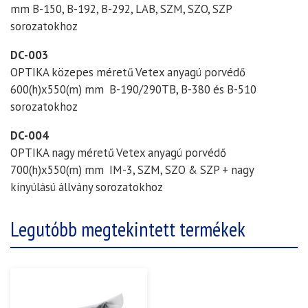
mm B-150, B-192, B-292, LAB, SZM, SZO, SZP
sorozatokhoz
DC-003
OPTIKA
közepes méretű
Vetex anyagú porvédő
600(h)x550(m) mm
B-190/290TB, B-380 és B-510
sorozatokhoz
DC-004
OPTIKA
nagy méretű
Vetex anyagú porvédő
7
00(h)x550(m) mm
IM-3, SZM, SZO & SZP + nagy
kinyúlású állvány
sorozatokhoz
Legutóbb megtekintett termékek