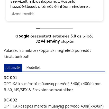
szervízelt mikroszkópomat. Hasonló
hozzáértéssel, a témát érintően mindenre
kiterjedő tanácsadással, barátságos
Olvass tovább
fogadtatással és finom kávéval ritkán
találkozom manapság. A mikroszkópomból
pedig valóban kihozták a maximumot. Csak
ajánlani tudom Őket.
Google
összesített értékelés
5.0
az 5-ből,
32 vélemény
alapján
Válasszon a mikroszkópjának megfelelő porvédőt
kínálatunkból!
Jellemzők
Modellek
DC-001
OPTIKA kis méretű műanyag porvédő 340(l)x400(h) mm
B-60, MS/SFX & Ecovision sorozatokhoz
DC-002
OPTIKA közepes méretű műanyag porvédő 490(l)x490(h)