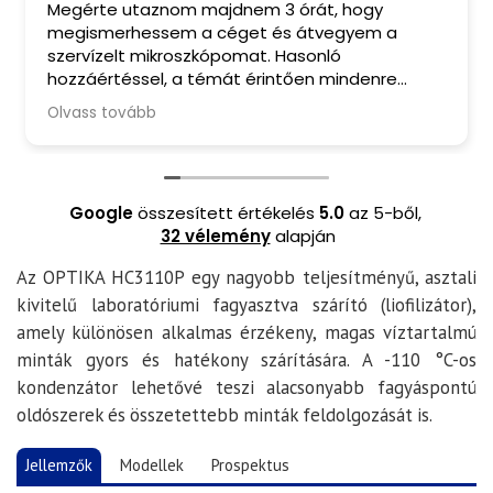
Megérte utaznom majdnem 3 órát, hogy
megismerhessem a céget és átvegyem a
szervízelt mikroszkópomat. Hasonló
hozzáértéssel, a témát érintően mindenre
kiterjedő tanácsadással, barátságos
Olvass tovább
fogadtatással és finom kávéval ritkán
találkozom manapság. A mikroszkópomból
pedig valóban kihozták a maximumot. Csak
ajánlani tudom Őket.
Google
összesített értékelés
5.0
az 5-ből,
32 vélemény
alapján
Az
OPTIKA HC3110P
egy nagyobb teljesítményű, asztali
kivitelű
laboratóriumi fagyasztva szárító (liofilizátor)
,
amely különösen alkalmas érzékeny, magas víztartalmú
minták gyors és hatékony szárítására. A
-110 °C-os
kondenzátor
lehetővé teszi alacsonyabb fagyáspontú
oldószerek és összetettebb minták feldolgozását is.
Jellemzők
Modellek
Prospektus