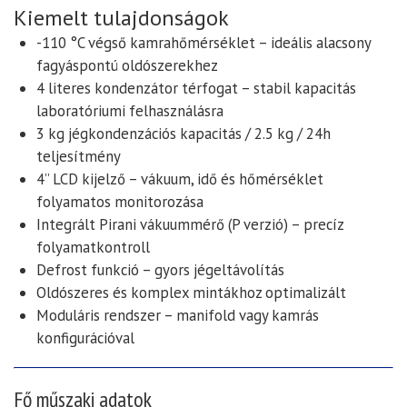
Kiemelt tulajdonságok
-110 °C végső kamrahőmérséklet
– ideális alacsony
fagyáspontú oldószerekhez
4 literes kondenzátor térfogat
– stabil kapacitás
laboratóriumi felhasználásra
3 kg jégkondenzációs kapacitás / 2.5 kg / 24h
teljesítmény
4” LCD kijelző
– vákuum, idő és hőmérséklet
folyamatos monitorozása
Integrált Pirani vákuummérő (P verzió)
– precíz
folyamatkontroll
Defrost funkció
– gyors jégeltávolítás
Oldószeres és komplex mintákhoz optimalizált
Moduláris rendszer
– manifold vagy kamrás
konfigurációval
Fő műszaki adatok