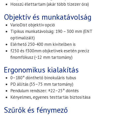
Hosszú élettartam (akár több tízezer óra)
Objektív és munkatávolság
VarioDist objektív opció
Tipikus munkatávolság:
190 – 300 mm (ENT
optimalizált)
Elérhető 250-400 mm kivitelben is
f250 és f300mm objketívek esetén precíz
finomfókusz (~12 mm tartomány)
Ergonomikus kialakítás
0–180° dönthető binokuláris tubus
PD állítás (55–75 mm tartomány)
Pendulum rendszer: ±22–25° döntés
Kényelmes, egyenes testtartás biztosítása
Szűrők és fénymező