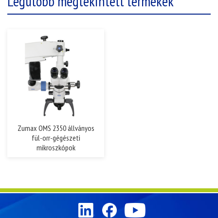
Legutóbb megtekintett termékek
Zumax OMS 2350 állványos
fül-orr-gégészeti
mikroszkópok