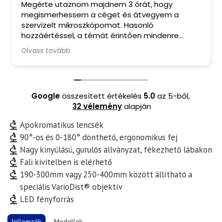
Megérte utaznom majdnem 3 órát, hogy
megismerhessem a céget és átvegyem a
szervízelt mikroszkópomat. Hasonló
hozzáértéssel, a témát érintően mindenre
kiterjedő tanácsadással, barátságos
Olvass tovább
fogadtatással és finom kávéval ritkán
találkozom manapság. A mikroszkópomból
pedig valóban kihozták a maximumot. Csak
ajánlani tudom Őket.
Google
összesített értékelés
5.0
az 5-ből,
32 vélemény
alapján
Apokromatikus lencsék
90°-os és 0-180° dönthető, ergonomikus fej
Nagy kinyúlású, gurulós állványzat, fékezhető lábakon
Fali kivitelben is elérhető
190-300mm vagy 250-400mm között állítható a
speciális VarioDist® objektív
LED fényforrás
Jellemzők
Modellek