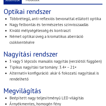
Optikai rendszer
Többrétegű,
anti-reflexiós bevonattal ellátott optika
Nagy felbontás és természetes színvisszaadás
Kiváló mélységélesség és kontraszt
Német optikai üveg a kromatikus aberráció
csökkentésére
Nagyítási rendszer
3 vagy 5 lépcsős manuális nagyítás
(verziótól függően)
Tipikus nagyítási tartomány:
3.4× – 21×
Alternatív konfiguráció: akár
6 fokozatú nagyítá
sal is
rendelhető
Megvilágítás
Beépített
nagy teljesítményű LED világítás
Árnyékmentes, homogén fény