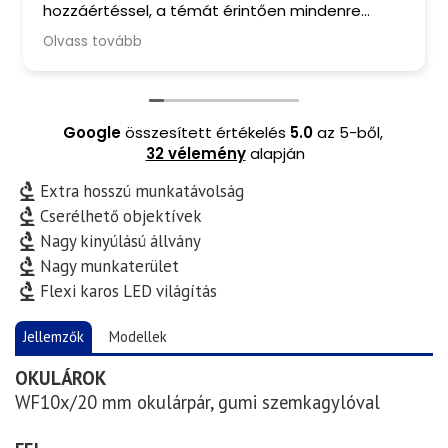
hozzáértéssel, a témát érintően mindenre
kiterjedő tanácsadással, barátságos
Olvass tovább
fogadtatással és finom kávéval ritkán
találkozom manapság. A mikroszkópomból
pedig valóban kihozták a maximumot. Csak
ajánlani tudom Őket.
Google
összesített értékelés
5.0
az 5-ből,
32 vélemény
alapján
Extra hosszú munkatávolság
Cserélhető objektívek
Nagy kinyúlású állvány
Nagy munkaterület
Flexi karos LED világítás
Jellemzők
Modellek
OKULÁROK
WF10x/20 mm okulárpár, gumi szemkagylóval