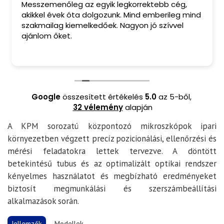
Messzemenőleg az egyik legkorrektebb cég,
akikkel évek óta dolgozunk. Mind emberileg mind
szakmailag kiemelkedőek. Nagyon jó szívvel
ajánlom őket.
Google
összesített értékelés
5.0
az 5-ből,
32 vélemény
alapján
A
KPM sorozatú központozó mikroszkópok
ipari
környezetben végzett precíz pozicionálási, ellenőrzési és
mérési feladatokra lettek tervezve. A döntött
betekintésű tubus és az optimalizált optikai rendszer
kényelmes használatot és megbízható eredményeket
biztosít megmunkálási és szerszámbeállítási
alkalmazások során.
Jellemzők
Modellek